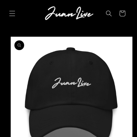
Ir
directamente
al contenido
Carrito
Ir
directamente
a la
información
del producto