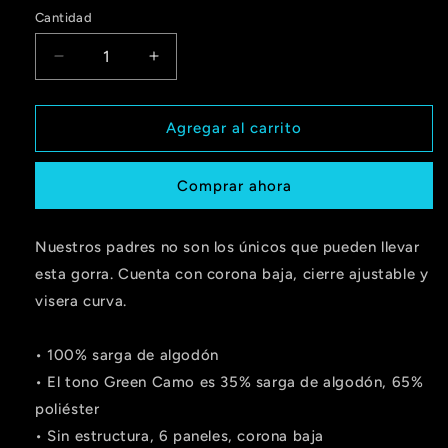
Cantidad
Cantidad
Reducir
Aumentar
cantidad
cantidad
para
para
Gorra
Gorra
Agregar al carrito
dad
dad
hat
hat
Comprar ahora
Nuestros padres no son los únicos que pueden llevar
esta gorra. Cuenta con corona baja, cierre ajustable y
visera curva.
• 100% sarga de algodón
• El tono Green Camo es 35% sarga de algodón, 65%
poliéster
• Sin estructura, 6 paneles, corona baja