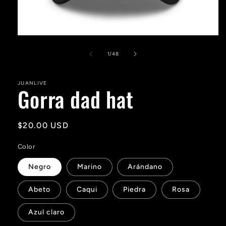
Abrir
elemento
multimedia
de
1
/
48
1
en
una
JUANLIVE
ventana
Gorra dad hat
modal
Precio
$20.00 USD
habitual
Color
Negro
Marino
Arándano
Abeto
Caqui
Piedra
Rosa
Azul claro